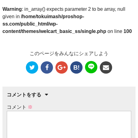
Warning
: in_array() expects parameter 2 to be array, null
given in
/home/tokuimash/proshop-
ss.com/public_html/wp-
content/themes/welcart_basic_ss/single.php
on line
100
このページをみんなにシェアしよう
B!
コメントをする
コメント
※