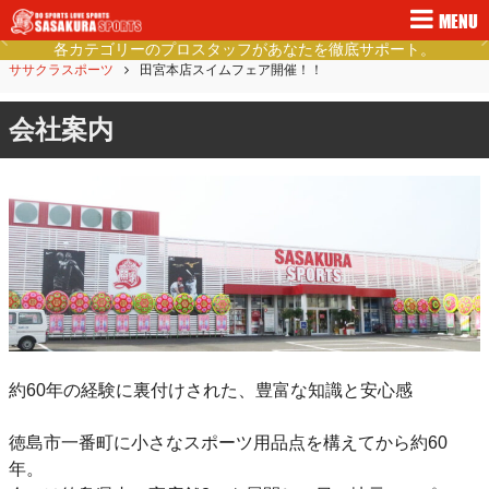
MENU
徳島県民の健康的なライフスタイルをご提案。
Previous
Ne
ササクラスポーツ
田宮本店スイムフェア開催！！
会社案内
約60年の経験に裏付けされた、豊富な知識と安心感
徳島市一番町に小さなスポーツ用品点を構えてから約60
年。