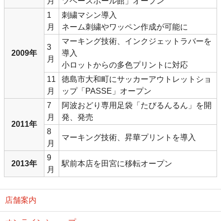
月
ツベースボール館」オープン
1
刺繍マシン導入
月
ネーム刺繍やワッペン作成が可能に
マーキング技術、インクジェットラバーを
3
2009年
導入
月
小ロットからの多色プリントに対応
11
徳島市大和町にサッカーアウトレットショ
月
ップ「PASSE」オープン
7
阿波おどり専用足袋「たびるんるん」を開
月
発、発売
2011年
8
マーキング技術、昇華プリントを導入
月
9
2013年
駅前本店を田宮に移転オープン
月
店舗案内