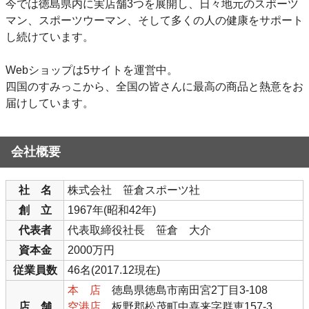
今では徳島県内に実店舗3つを展開し、日々地元のスポーツ
マン、スポーツウーマン、そして多くの人の健康をサポート
し続けています。
Webショップは5サイトを運営中。
四国のすみっこから、全国の皆さんに最高の商品と熱意をお
届けしています。
会社概要
社 名
株式会社 笹倉スポーツ社
創 立
1967年(昭和42年)
代表者
代表取締役社長 笹倉 大介
資本金
2000万円
従業員数
46名(2017.12現在)
本 店
徳島県徳島市南田宮2丁目3-108
店 舗
空港店
板野郡松茂町中喜来字群恵157-3