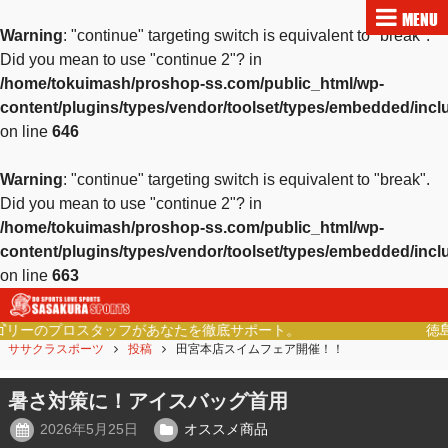
MENU
Warning
: "continue" targeting switch is equivalent to "break".
Did you mean to use "continue 2"? in
/home/tokuimash/proshop-ss.com/public_html/wp-
content/plugins/types/vendor/toolset/types/embedded/inc
on line
646
Warning
: "continue" targeting switch is equivalent to "break".
Did you mean to use "continue 2"? in
/home/tokuimash/proshop-ss.com/public_html/wp-
content/plugins/types/vendor/toolset/types/embedded/inc
on line
663
徳島県民の健康的なライフスタイルをご提案。
Previous
Ne
ササクラスポーツ
投稿
田宮本店スイムフェア開催！！
暑さ対策に！アイスバッグ首用
2026年5月25日
オススメ商品