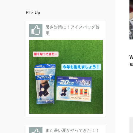
Pick Up
暑さ対策に！アイスバッグ首
用
W
s
また暑い夏がやってきた！！