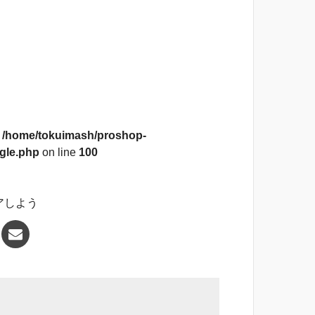
n
/home/tokuimash/proshop-
gle.php
on line
100
アしよう