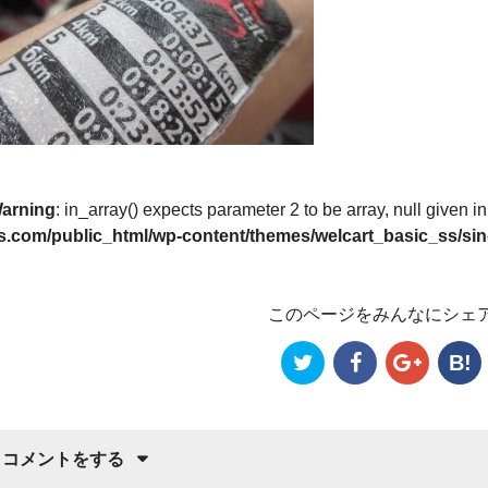
arning
: in_array() expects parameter 2 to be array, null given i
s.com/public_html/wp-content/themes/welcart_basic_ss/sin
このページをみんなにシェ
B!
コメントをする