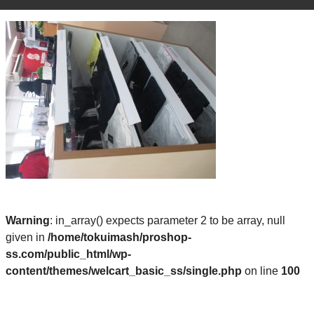
Warning
: in_array() expects parameter 2 to be array, null
given in
/home/tokuimash/proshop-
ss.com/public_html/wp-
content/themes/welcart_basic_ss/single.php
on line
100