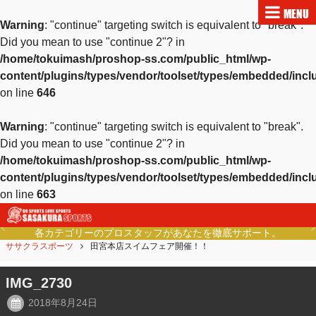
MENU
Warning
: "continue" targeting switch is equivalent to "break".
Did you mean to use "continue 2"? in
/home/tokuimash/proshop-ss.com/public_html/wp-
content/plugins/types/vendor/toolset/types/embedded/inc
on line
646
Warning
: "continue" targeting switch is equivalent to "break".
Did you mean to use "continue 2"? in
/home/tokuimash/proshop-ss.com/public_html/wp-
content/plugins/types/vendor/toolset/types/embedded/inc
on line
663
各カテゴリーのプロスタッフがあなたを徹底サポート。
Previous
Ne
ササクラスポーツ
田宮本店スイムフェア開催！！
IMG_2730
2018年8月24日