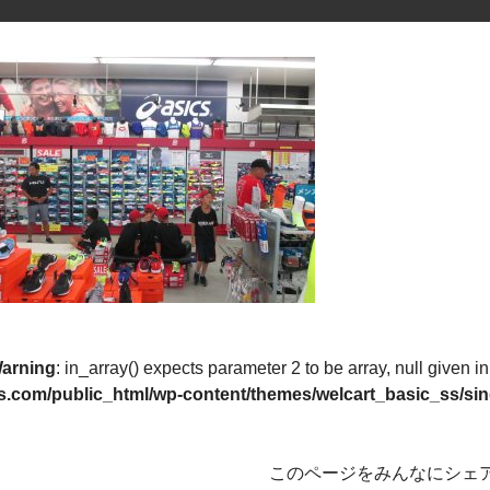
arning
: in_array() expects parameter 2 to be array, null given i
s.com/public_html/wp-content/themes/welcart_basic_ss/sin
このページをみんなにシェ