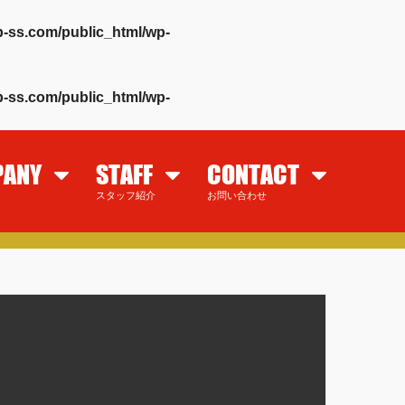
-ss.com/public_html/wp-
-ss.com/public_html/wp-
PANY
STAFF
CONTACT
スタッフ紹介
お問い合わせ