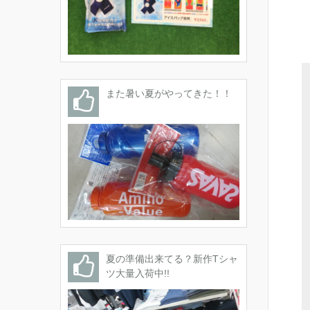
また暑い夏がやってきた！！
夏の準備出来てる？新作Tシャ
ツ大量入荷中!!