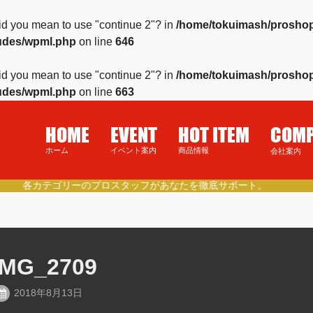
 Did you mean to use "continue 2"? in
/home/tokuimash/proshop
ludes/wpml.php
on line
646
 Did you mean to use "continue 2"? in
/home/tokuimash/proshop
ludes/wpml.php
on line
663
HOME
EVENT
HOT ITEM
COM
ホーム
イベント案内
商品情報
会社案内
徳島県民の健康的なライフスタイルをご提案。
IMG_2709
2018年8月13日