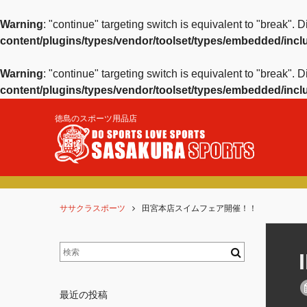
Warning
: "continue" targeting switch is equivalent to "break".
content/plugins/types/vendor/toolset/types/embedded/inc
Warning
: "continue" targeting switch is equivalent to "break".
content/plugins/types/vendor/toolset/types/embedded/inc
徳島のスポーツ用品店
ササクラスポーツ
田宮本店スイムフェア開催！！
最近の投稿