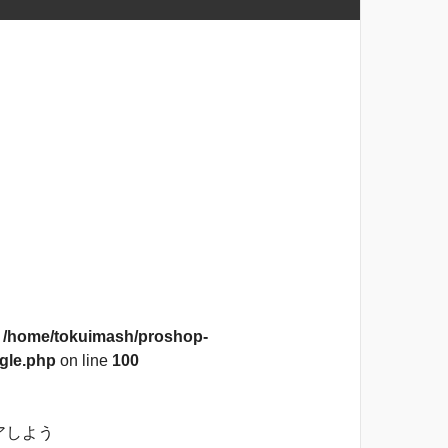
n
/home/tokuimash/proshop-
gle.php
on line
100
アしよう