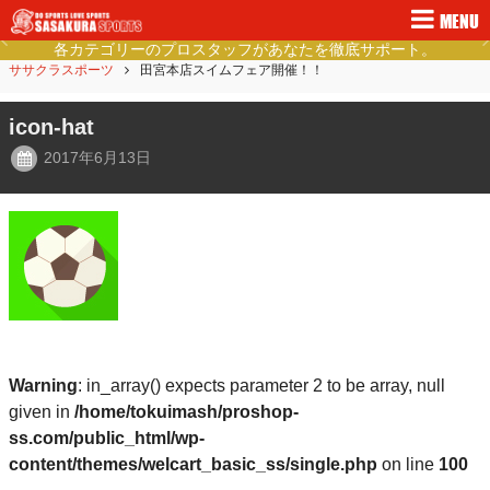
MENU
各カテゴリーのプロスタッフがあなたを徹底サポート。
Previous
Ne
ササクラスポーツ
田宮本店スイムフェア開催！！
icon-hat
2017年6月13日
Warning
: in_array() expects parameter 2 to be array, null
given in
/home/tokuimash/proshop-
ss.com/public_html/wp-
content/themes/welcart_basic_ss/single.php
on line
100