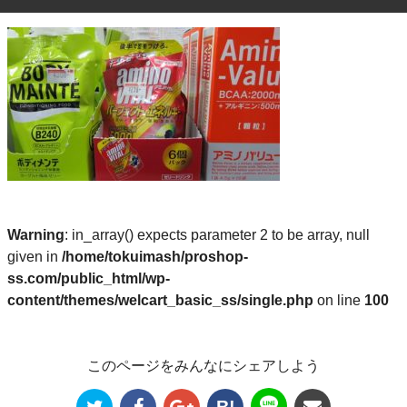
Warning
: in_array() expects parameter 2 to be array, null
given in
/home/tokuimash/proshop-
ss.com/public_html/wp-
content/themes/welcart_basic_ss/single.php
on line
100
このページをみんなにシェアしよう
B!