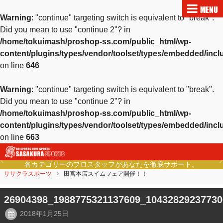
MENU
Warning
: "continue" targeting switch is equivalent to "break".
Did you mean to use "continue 2"? in
/home/tokuimash/proshop-ss.com/public_html/wp-
content/plugins/types/vendor/toolset/types/embedded/inc
on line
646
Warning
: "continue" targeting switch is equivalent to "break".
Did you mean to use "continue 2"? in
/home/tokuimash/proshop-ss.com/public_html/wp-
content/plugins/types/vendor/toolset/types/embedded/inc
on line
663
各カテゴリーのプロスタッフがあなたを徹底サポート。
Previous
Ne
ササクラスポーツ
田宮本店スイムフェア開催！！
26904398_1988775321137609_10432829237730
2018年1月25日