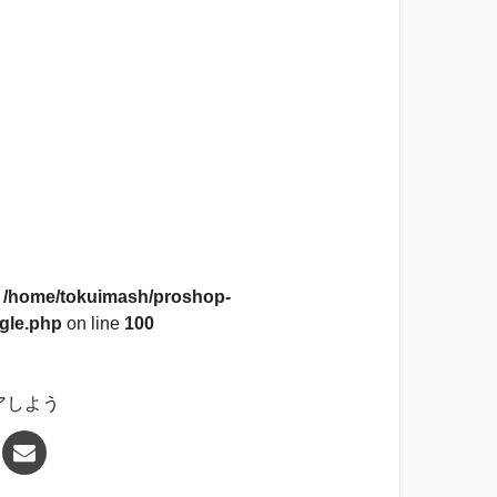
n
/home/tokuimash/proshop-
gle.php
on line
100
アしよう