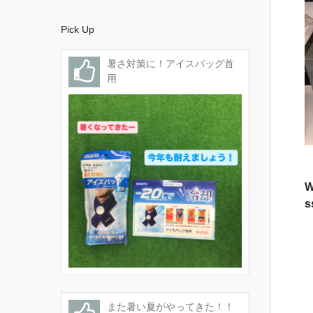
Pick Up
暑さ対策に！アイスバッグ首
用
W
s
また暑い夏がやってきた！！