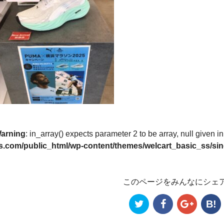
arning
: in_array() expects parameter 2 to be array, null given i
s.com/public_html/wp-content/themes/welcart_basic_ss/sin
このページをみんなにシェ
B!