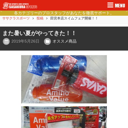
MENU
徳島県民の健康的なライフスタイルをご提案。
Previous
Ne
ササクラスポーツ
投稿
田宮本店スイムフェア開催！！
また暑い夏がやってきた！！
2019年5月26日
オススメ商品