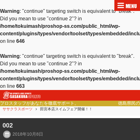
MENU
Warning
: "continue" targeting switch is equivalent to "break".
Did you mean to use "continue 2"? in
/home/tokuimash/proshop-ss.com/public_html/wp-
content/plugins/types/vendor/toolset/types/embedded/inc
on line
646
Warning
: "continue" targeting switch is equivalent to "break".
Did you mean to use "continue 2"? in
/home/tokuimash/proshop-ss.com/public_html/wp-
content/plugins/types/vendor/toolset/types/embedded/inc
on line
663
ポート。
徳島県民の健康的なライフスタイルをご提
Previous
Ne
ササクラスポーツ
田宮本店スイムフェア開催！！
002
2018年10月8日