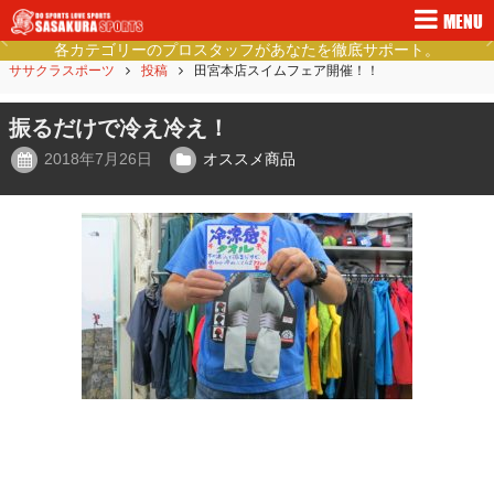
MENU
徳島県民の健康的なライフスタイルをご提案。
Previous
Ne
ササクラスポーツ
投稿
田宮本店スイムフェア開催！！
振るだけで冷え冷え！
2018年7月26日
オススメ商品