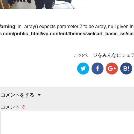
arning
: in_array() expects parameter 2 to be array, null given i
s.com/public_html/wp-content/themes/welcart_basic_ss/sin
このページをみんなにシェ
B!
コメントをする
コメント
※