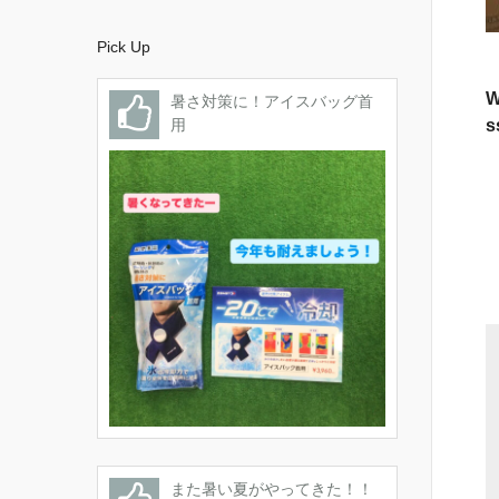
Pick Up
W
暑さ対策に！アイスバッグ首
用
s
また暑い夏がやってきた！！