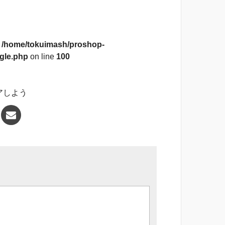
n
/home/tokuimash/proshop-
gle.php
on line
100
アしよう