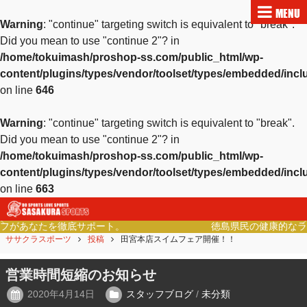
MENU
Warning
: "continue" targeting switch is equivalent to "break".
Did you mean to use "continue 2"? in
/home/tokuimash/proshop-ss.com/public_html/wp-
content/plugins/types/vendor/toolset/types/embedded/inc
on line
646
Warning
: "continue" targeting switch is equivalent to "break".
Did you mean to use "continue 2"? in
/home/tokuimash/proshop-ss.com/public_html/wp-
content/plugins/types/vendor/toolset/types/embedded/inc
on line
663
。
徳島県民の健康的なライフスタイルをご提案。
Previous
Ne
ササクラスポーツ
投稿
田宮本店スイムフェア開催！！
営業時間短縮のお知らせ
2020年4月14日
スタッフブログ
/
未分類