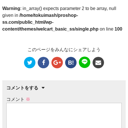
Warning
: in_array() expects parameter 2 to be array, null
given in
/home/tokuimash/proshop-
ss.com/public_html/wp-
content/themes/welcart_basic_ss/single.php
on line
100
このページをみんなにシェアしよう
B!
コメントをする
コメント
※