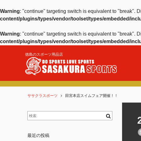
Warning
: "continue" targeting switch is equivalent to "break".
content/plugins/types/vendor/toolset/types/embedded/inc
Warning
: "continue" targeting switch is equivalent to "break".
content/plugins/types/vendor/toolset/types/embedded/inc
徳島のスポーツ用品店
ササクラスポーツ
田宮本店スイムフェア開催！！
最近の投稿