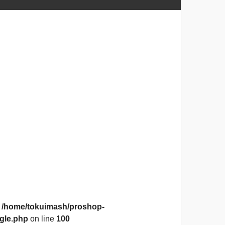
n
/home/tokuimash/proshop-
gle.php
on line
100