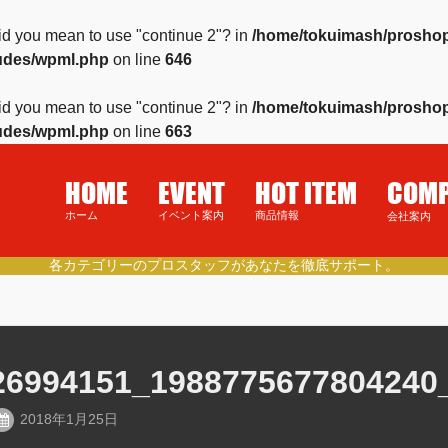
 Did you mean to use "continue 2"? in
/home/tokuimash/proshop
ludes/wpml.php
on line
646
 Did you mean to use "continue 2"? in
/home/tokuimash/proshop
ludes/wpml.php
on line
663
HOME
EVENT
HOT ITEM
COM
ホーム
イベント案内
商品情報
会社案内
徳島県民の健康的なライフスタイルをご提案。
26994151_1988775677804240
2018年1月25日