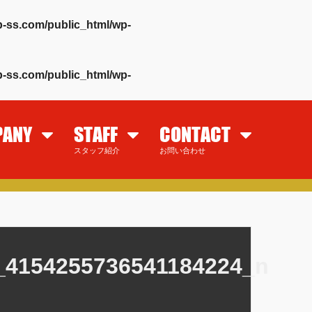
-ss.com/public_html/wp-
-ss.com/public_html/wp-
PANY
STAFF
CONTACT
スタッフ紹介
お問い合わせ
_4154255736541184224_n