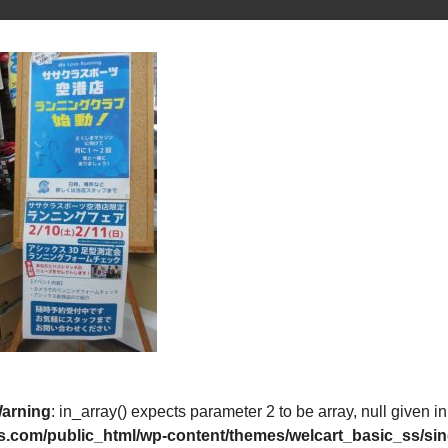
arning
: in_array() expects parameter 2 to be array, null given i
s.com/public_html/wp-content/themes/welcart_basic_ss/sin